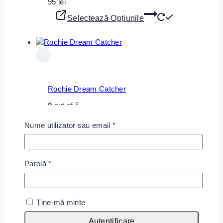
95
lei
Selectează Opțiunile
Rochie Dream Catcher
0
out of 5
95
lei
Nume utilizator sau email
*
Selectează Opțiunile
Parolă
*
Ține-mă minte
Rochie Balance Dream
0
out of 5
Autentificare