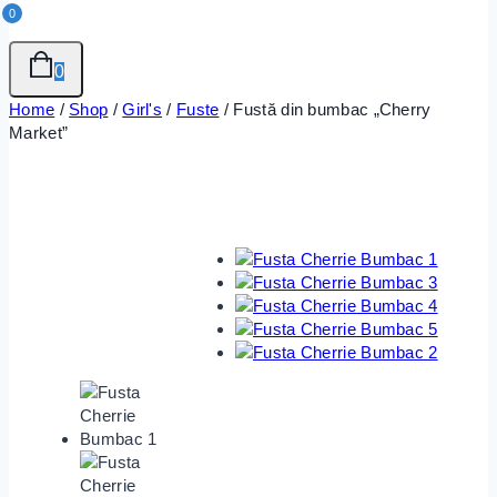
0
0
Home
/
Shop
/
Girl's
/
Fuste
/
Fustă din bumbac „Cherry
Market”