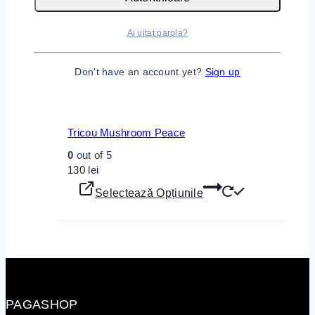
95
lei
Selectează Opțiunile
Ai uitat parola?
Don't have an account yet?
Sign up
Tricou Mushroom Peace
0
out of 5
130
lei
Selectează Opțiunile
PAGASHOP