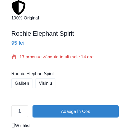
100% Original
Cel m
Rochie Elephant Spirit
95
lei
13 produse vândute în ultimele 14 ore
Se vinde rapid! Peste 6 persoane l-au adăugat în
Rochie Elephan Spirit
coș
Galben
Visiniu
Adaugă În Coș
Wishlist