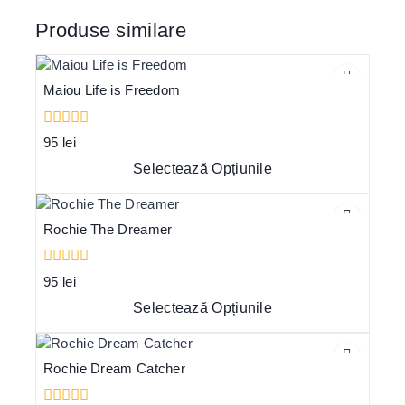
Produse similare
Maiou Life is Freedom
0
95
lei
out
of
Selectează Opțiunile
5
Rochie The Dreamer
0
95
lei
out
of
Selectează Opțiunile
5
Rochie Dream Catcher