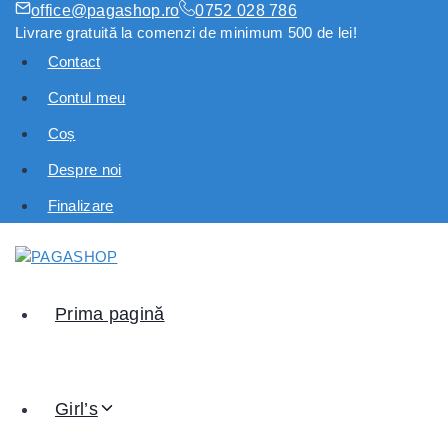
office@pagashop.ro
0752 028 786
Livrare gratuită la comenzi de minimum 500 de lei!
Contact
Contul meu
Coș
Despre noi
Finalizare
Prima pagină
Girl’s