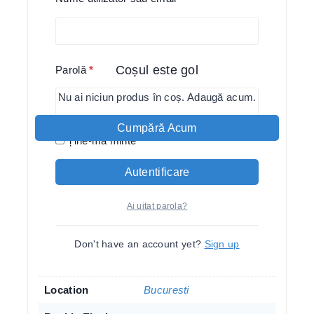
printr-o tehnica ce permite efectul de tocire, de
prespalare (stonewashed), cu un imprimeu personalizat
prin decolorare cu clor. Poate fi integrat in orice tinuta
originala, in contexte casual si cu siguranta te va face sa
Coșul este gol
Parolă
*
te simti perfect!
Nu ai niciun produs în coș. Adaugă acum.
Compozitie: 100% – Bumbac
Marime : M
Cumpără Acum
Ține-mă minte
Daca vrei sa prelungesti viata produsul pe care-l
achizitonezi de la noi, trebuie sa stii urmatoarele:
Autentificare
-se spala in apa rece
-nu se foloseste calcatorul
Ai uitat parola?
-sa scutura bine inainte de-a se pune la uscat
-il speli de unul singur.
-inalbitorii nu sunt bineveniti, evita-i!
Don't have an account yet?
Sign up
Location
Bucuresti