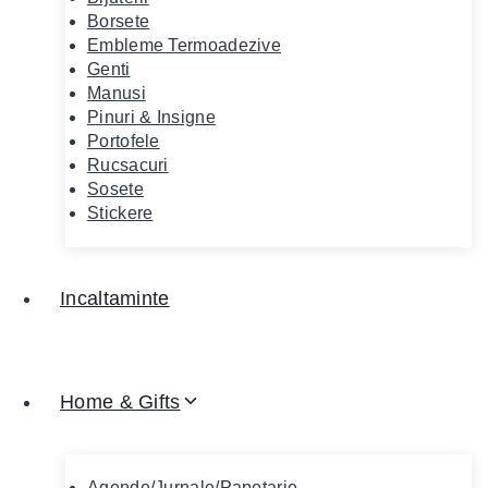
Borsete
Embleme Termoadezive
Genti
Manusi
Pinuri & Insigne
Portofele
Rucsacuri
Sosete
Stickere
Incaltaminte
Home & Gifts
Agende/Jurnale/Papetarie