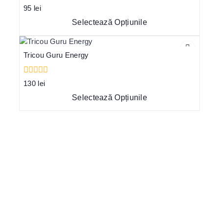
0
95
lei
out
of
Selectează Opțiunile
5
Tricou Guru Energy
0
130
lei
out
of
Selectează Opțiunile
5