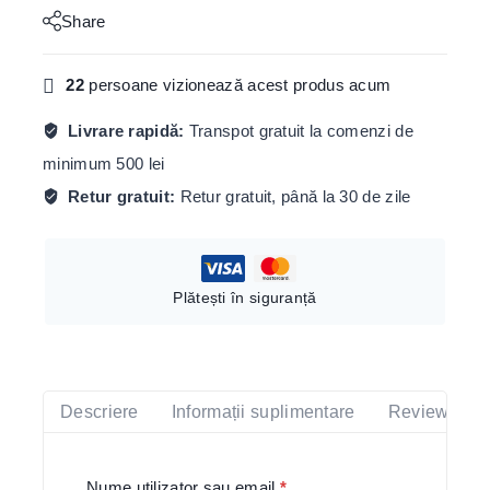
Share
22
persoane vizionează acest produs acum
Livrare rapidă:
Transpot gratuit la comenzi de
minimum 500 lei
Retur gratuit:
Retur gratuit, până la 30 de zile
Plătești în siguranță
Descriere
Informații suplimentare
Reviews(0)
Rochie Elephant Spirit
este dintr-un bumbac
exceptional, fara maneca si finisaje moderne, colorat
Nume utilizator sau email
*