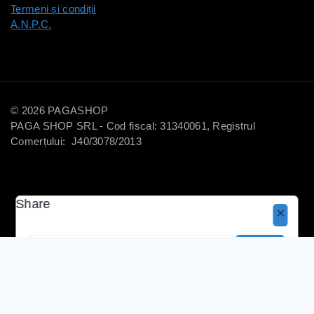
Termeni și condiții
A.N.P.C.
© 2026 PAGASHOP
PAGA SHOP SRL - Cod fiscal: 31340061, Registrul
Comerțului: J40/3078/2013
Share
Copy
95
lei
Selectează Opțiunile