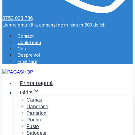
0752 028 786
Livrare gratuită la comenzi de minimum 500 de lei!
Contact
Contul meu
Coș
Despre noi
Finalizare
Prima pagină
Girl’s
Camasi
Hanorace
Pantaloni
Rochii
Fuste
Salopete