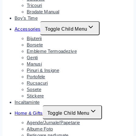
Tricouri
Brodate Manual
Boy’s Time
Accessories
Toggle Child Menu
Bijuterii
Borsete
Embleme Termoadezive
Genti
Manusi
Pinuri & Insigne
Portofele
Rucsacuri
Sosete
Stickere
Incaltaminte
Home & Gifts
Toggle Child Menu
Agende/Jurnale/Papetarie
Albume Foto
Betisoare parfumate