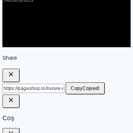
J40/3078/2013
Share
Copy
Copied!
Coș