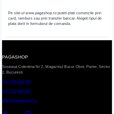
Metode de Plata
Pe site-ul www.pagashop.ro puteti plati comenzile prin
card, ramburs sau prin transfer bancar. Alegeti tipul de
plata dorit in formularul de comanda.
PAGASHOP
Soseaua Colentina Nr 2, Magazinul Bucur Obor, Parter, Sector
2, Bucuresti
+40.752.028.786
+40.722.504.872
office@pagashop.ro