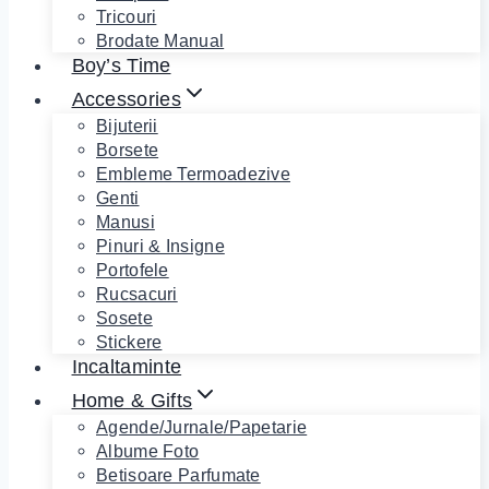
Tricouri
Brodate Manual
Boy’s Time
Accessories
Bijuterii
Borsete
Embleme Termoadezive
Genti
Manusi
Pinuri & Insigne
Portofele
Rucsacuri
Sosete
Stickere
Incaltaminte
Home & Gifts
Agende/Jurnale/Papetarie
Albume Foto
Betisoare Parfumate