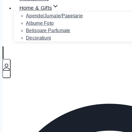
Home & Gifts
Agende/Jurnale/Papetarie
Albume Foto
Betisoare Parfumate
Decoratiuni