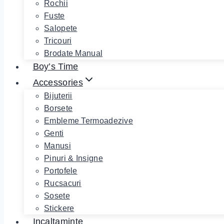
Rochii
Fuste
Salopete
Tricouri
Brodate Manual
Boy’s Time
Accessories
Bijuterii
Borsete
Embleme Termoadezive
Genti
Manusi
Pinuri & Insigne
Portofele
Rucsacuri
Sosete
Stickere
Incaltaminte