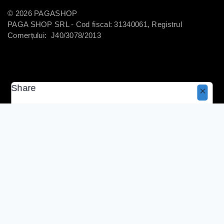
© 2026 PAGASHOP
PAGA SHOP SRL - Cod fiscal: 31340061, Registrul
Comerțului: J40/3078/2013
Share
Copy
125
lei
85
lei
Selectează Opțiunile
Coș
Prima pagină