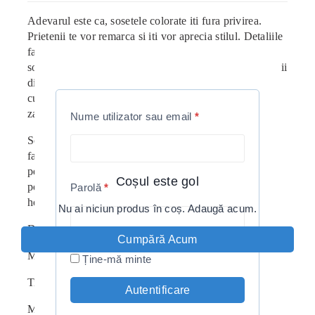
Adevarul este ca, sosetele colorate iti fura privirea.
Prietenii te vor remarca si iti vor aprecia stilul. Detaliile
fac toata diferenta. Exista un fel de magie in purtatul
sosetelor colorate. De fiecare data cand le porti, oamenii
din jurul tau vor incepe sa-ti zambeasca. Imagineaza-ti
cum ar fi sa ai superputerea de a face un strain sa
zambeasca!
Nume utilizator sau email
*
Sosetele colorate nu doar ca te fac sa arati bine. Ele te
fac sa te simti bine. Este vorba de mai mult decat o
pereche de sosete obisnuite. Purtand sosete colorate iti
Coșul este gol
poti exprima personalitatea. Arata lumii pasiunile si
Parolă
*
hobbyurile tale!
Nu ai niciun produs în coș. Adaugă acum.
Daca ai dubii, asorteaza-le cu o tinuta complet neagra.
Cumpără Acum
Marime : 36-43
Ține-mă minte
Tip: Unisex
Autentificare
Material: 63% Bumbac, 27% Poliamid, 10% Elasten