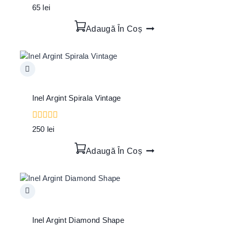
0
65
lei
out
of
Adaugă În Coș
5
Inel Argint Spirala Vintage
0
250
lei
out
of
Adaugă În Coș
5
Inel Argint Diamond Shape