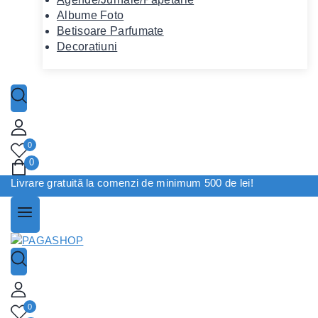
Albume Foto
Betisoare Parfumate
Decoratiuni
0
0
Livrare gratuită la comenzi de minimum 500 de lei!
0