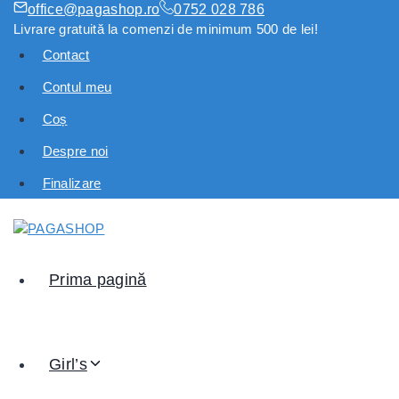
office@pagashop.ro
0752 028 786
Livrare gratuită la comenzi de minimum 500 de lei!
Contact
Contul meu
Coș
Despre noi
Finalizare
Prima pagină
Girl’s