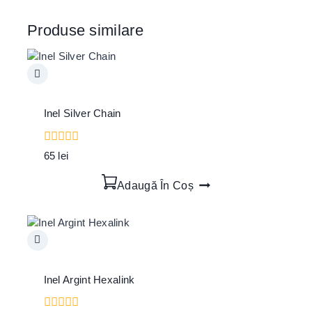
Produse similare
Inel Silver Chain
0
65
lei
out
of
Adaugă În Coș
5
Inel Argint Hexalink