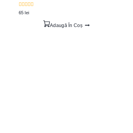
0
65
lei
out
of
Adaugă În Coș
5