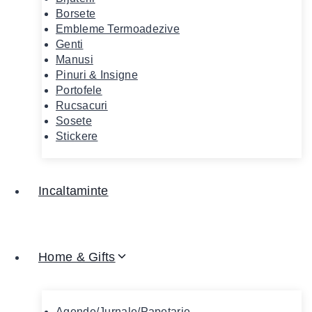
Borsete
Embleme Termoadezive
Genti
Manusi
Pinuri & Insigne
Portofele
Rucsacuri
Sosete
Stickere
Incaltaminte
Home & Gifts
Agende/Jurnale/Papetarie