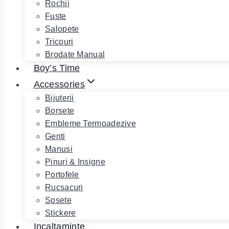
Rochii
Fuste
Salopete
Tricouri
Brodate Manual
Boy’s Time
Accessories
Bijuterii
Borsete
Embleme Termoadezive
Genti
Manusi
Pinuri & Insigne
Portofele
Rucsacuri
Sosete
Stickere
Incaltaminte