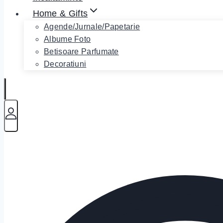
Home & Gifts
Agende/Jurnale/Papetarie
Albume Foto
Betisoare Parfumate
Decoratiuni