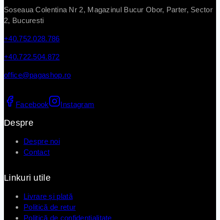
Soseaua Colentina Nr 2, Magazinul Bucur Obor, Parter, Sector
2, Bucuresti
+40.752.028.786
+40.722.504.872
office@pagashop.ro
Facebook
Instagram
Despre
Despre noi
Contact
Linkuri utile
Livrare și plată
Politică de retur
Politică de confidențialitate