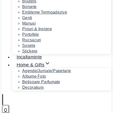
Bijuterii
Borsete
Embleme Termoadezive
Genti
Manusi
Pinuri & Insigne
Portofele
Rucsacuri
Sosete
Stickere
Incaltaminte
Home & Gifts
Agende/Jurnale/Papetarie
Albume Foto
Betisoare Parfumate
Decoratiuni