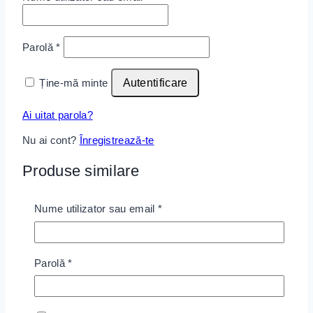
Parolă
*
Ține-mă minte
Autentificare
Ai uitat parola?
Nu ai cont?
Înregistrează-te
Produse similare
Nume utilizator sau email
*
Wishlist
Parolă
*
Geanta de Umar Cool Colors
0
out of 5
230
lei