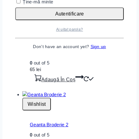
Ține-mă minte
Adaugă În Coș
Autentificare
Ai uitat parola?
Wishlist
Don't have an account yet?
Sign up
Inel Argint Hexalink
0
out of 5
65
lei
Adaugă În Coș
Wishlist
Geanta Broderie 2
0
out of 5