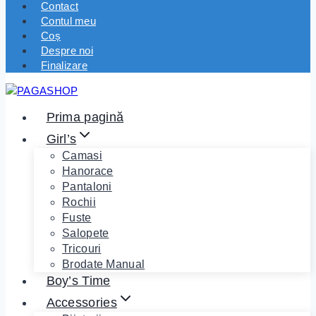
Contact
Contul meu
Coș
Despre noi
Finalizare
Prima pagină
Girl’s
Camasi
Hanorace
Pantaloni
Rochii
Fuste
Salopete
Tricouri
Brodate Manual
Boy’s Time
Accessories