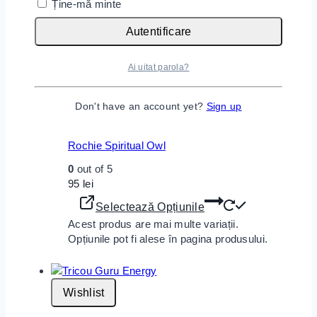
Ține-mă minte
Selectează Opțiunile
Acest produs are mai multe variații.
Autentificare
Opțiunile pot fi alese în pagina produsului.
Ai uitat parola?
Wishlist
Don't have an account yet?
Sign up
Rochie Spiritual Owl
0
out of 5
95
lei
Selectează Opțiunile
Acest produs are mai multe variații.
Opțiunile pot fi alese în pagina produsului.
Wishlist