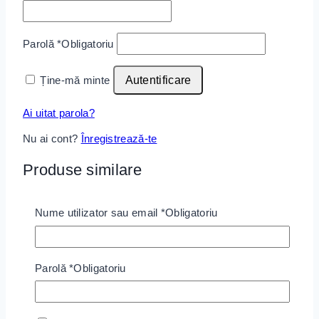
Parolă
*
Obligatoriu
Ține-mă minte
Autentificare
Ai uitat parola?
Nu ai cont?
Înregistrează-te
Produse similare
Nume utilizator sau email
*
Obligatoriu
Wishlist
Parolă
*
Obligatoriu
Rochie Maiou Anotimpuri
0
out of 5
95
lei