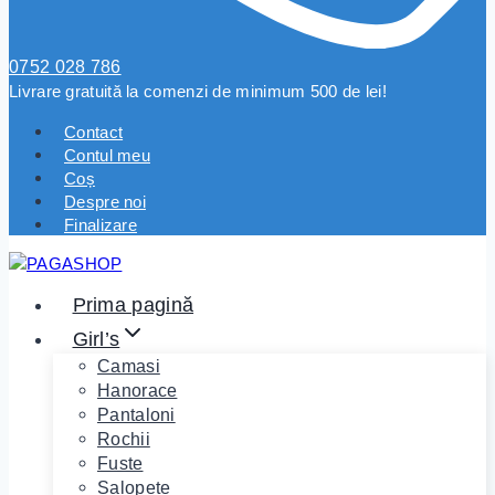
0752 028 786
Livrare gratuită la comenzi de minimum 500 de lei!
Contact
Contul meu
Coș
Despre noi
Finalizare
Prima pagină
Girl’s
Camasi
Hanorace
Pantaloni
Rochii
Fuste
Salopete