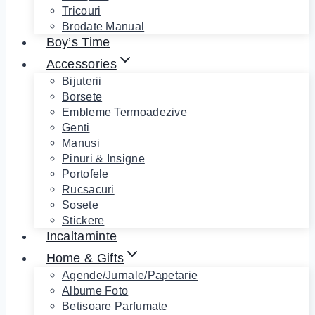
Tricouri
Brodate Manual
Boy’s Time
Accessories
Bijuterii
Borsete
Embleme Termoadezive
Genti
Manusi
Pinuri & Insigne
Portofele
Rucsacuri
Sosete
Stickere
Incaltaminte
Home & Gifts
Agende/Jurnale/Papetarie
Albume Foto
Betisoare Parfumate