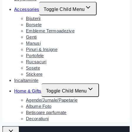
Accessories
Toggle Child Menu
Bijuterii
Borsete
Embleme Termoadezive
Genti
Manusi
Pinuri & Insigne
Portofele
Rucsacuri
Sosete
Stickere
Incaltaminte
Home & Gifts
Toggle Child Menu
Agende/Jurnale/Papetarie
Albume Foto
Betisoare parfumate
Decoratiuni