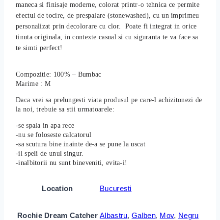
maneca si finisaje moderne, colorat printr-o tehnica ce permite
efectul de tocire, de prespalare (stonewashed), cu un imprimeu
personalizat prin decolorare cu clor. Poate fi integrat in orice
tinuta originala, in contexte casual si cu siguranta te va face sa
te simti perfect!
Compozitie: 100% – Bumbac
Marime : M
Daca vrei sa prelungesti viata produsul pe care-l achizitonezi de
la noi, trebuie sa stii urmatoarele:
-se spala in apa rece
-nu se foloseste calcatorul
-sa scutura bine inainte de-a se pune la uscat
-il speli de unul singur.
-inalbitorii nu sunt bineveniti, evita-i!
Location
Bucuresti
Rochie Dream Catcher
Albastru
,
Galben
,
Mov
,
Negru