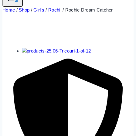
Home
/
Shop
/
Girl's
/
Rochii
/
Rochie Dream Catcher