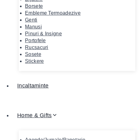
Borsete
Embleme Termoadezive
Genti
Manusi
Pinuri & Insigne
Portofele
Rucsacuri
Sosete
Stickere
Incaltaminte
Home & Gifts
Agende/Jurnale/Papetarie