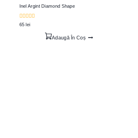
Inel Argint Diamond Shape
0
65
lei
out
of
Adaugă În Coș
5