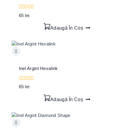
0
65
lei
out
of
Adaugă În Coș
5
Inel Argint Hexalink
0
65
lei
out
of
Adaugă În Coș
5