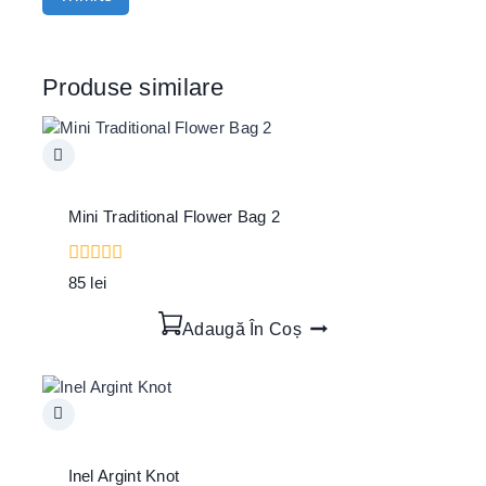
Produse similare
Mini Traditional Flower Bag 2
0
85
lei
out
of
Adaugă În Coș
5
Inel Argint Knot