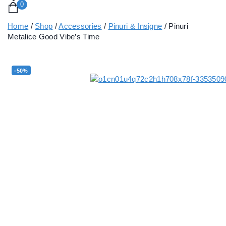
0
Home
/
Shop
/
Accessories
/
Pinuri & Insigne
/
Pinuri
Metalice Good Vibe’s Time
-50%