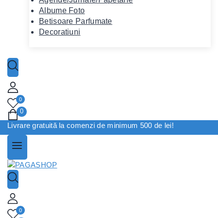
Albume Foto
Betisoare Parfumate
Decoratiuni
0
0
Livrare gratuită la comenzi de minimum 500 de lei!
0