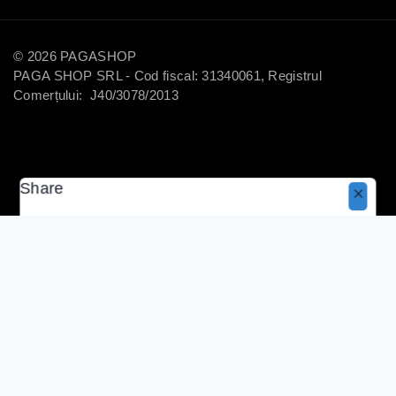
© 2026 PAGASHOP
PAGA SHOP SRL - Cod fiscal: 31340061, Registrul
Comerțului: J40/3078/2013
Share
Copy
40
lei
20
lei
Selectează Opțiunile
Coș