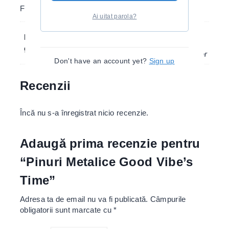
Fluturas Cauciucat
Ai uitat parola?
Good Vibe All Time, Find The
Pinuri-metalice-
Good, Be Your Own Sun, The
good-vibes-time
Darkest Night, Mushroom Color
Don't have an account yet?
Sign up
Recenzii
Încă nu s-a înregistrat nicio recenzie.
Adaugă prima recenzie pentru
“Pinuri Metalice Good Vibe’s
Time”
Adresa ta de email nu va fi publicată.
Câmpurile
obligatorii sunt marcate cu
*