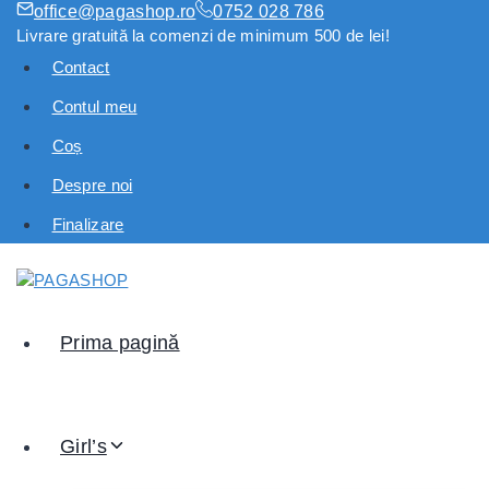
office@pagashop.ro
0752 028 786
Livrare gratuită la comenzi de minimum 500 de lei!
Contact
Contul meu
Coș
Despre noi
Finalizare
Prima pagină
Girl’s