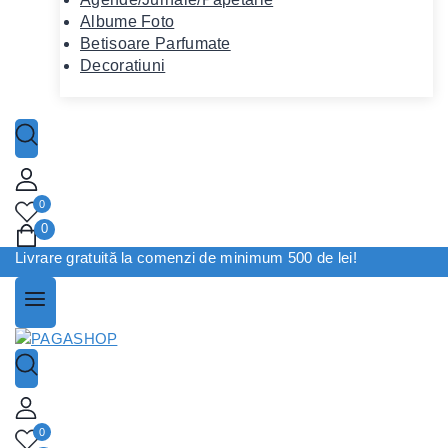
Albume Foto
Betisoare Parfumate
Decoratiuni
0
0
Livrare gratuită la comenzi de minimum 500 de lei!
0