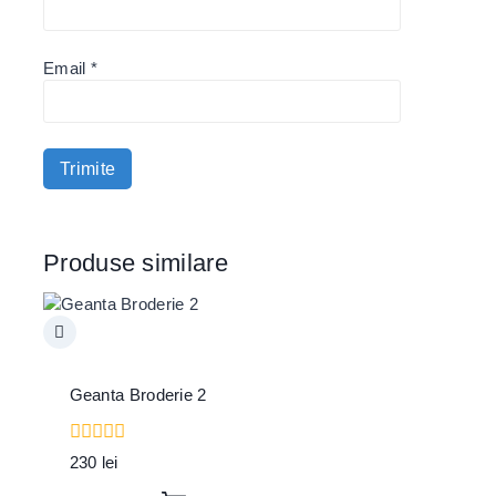
Email
*
Produse similare
Geanta Broderie 2
0
230
lei
out
of