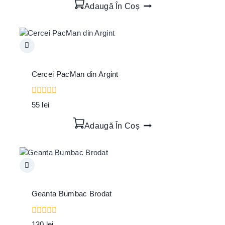
Adaugă În Coș
5
Cercei PacMan din Argint
0
55
lei
out
of
Adaugă În Coș
5
Geanta Bumbac Brodat
0
130
lei