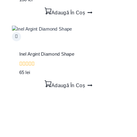
out
of
Adaugă În Coș
5
Inel Argint Diamond Shape
0
65
lei
out
of
Adaugă În Coș
5