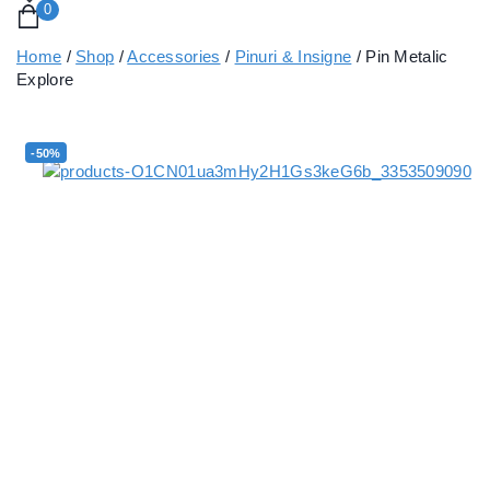
0
Home
/
Shop
/
Accessories
/
Pinuri & Insigne
/
Pin Metalic
Explore
-50%