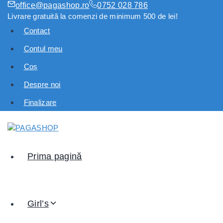
office@pagashop.ro
0752 028 786
Livrare gratuită la comenzi de minimum 500 de lei!
Contact
Contul meu
Coș
Despre noi
Finalizare
Prima pagină
Girl’s