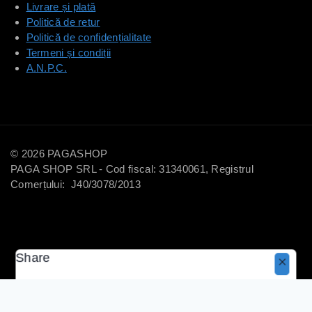
Livrare și plată
Politică de retur
Politică de confidențialitate
Termeni și condiții
A.N.P.C.
© 2026 PAGASHOP
PAGA SHOP SRL - Cod fiscal: 31340061, Registrul
Comerțului: J40/3078/2013
Share
Copy
40
lei
20
lei
Selectează Opțiunile