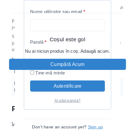
Descriere
Informații suplimentare
Reviews(0)
Nume utilizator sau email
*
Pin Metalic
Explore, perfect pentru iubitorii de pinuri si
povesti .
Se pot purta pe geci, tricouri, pălării, ghiozdane,
Coșul este gol
Parolă
*
pantaloni, oriunde vrei! Poți alege din peste o sută de
modele diferite, fiecare cu un mesaj aparte.
Nu ai niciun produs în coș. Adaugă acum.
Material: Aliaj de Zinc
Cumpără Acum
Location
Bucuresti
Ține-mă minte
Pin Metalic
Autentificare
0
,
1
Explore
Ai uitat parola?
Recenzii
Încă nu s-a înregistrat nicio recenzie.
Don't have an account yet?
Sign up