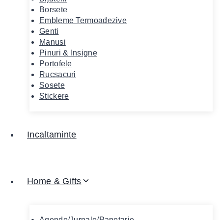
Borsete
Embleme Termoadezive
Genti
Manusi
Pinuri & Insigne
Portofele
Rucsacuri
Sosete
Stickere
Incaltaminte
Home & Gifts
Agende/Jurnale/Papetarie