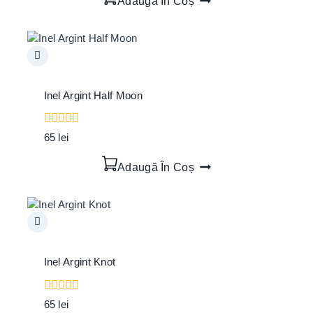
Adaugă În Coș
5
Inel Argint Half Moon
0
65
lei
out
of
Adaugă În Coș
5
Inel Argint Knot
0
65
lei