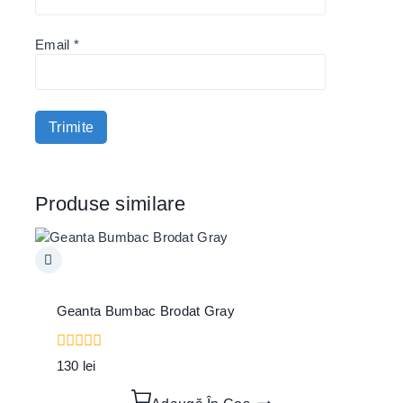
Email
*
Produse similare
Geanta Bumbac Brodat Gray
0
130
lei
out
of