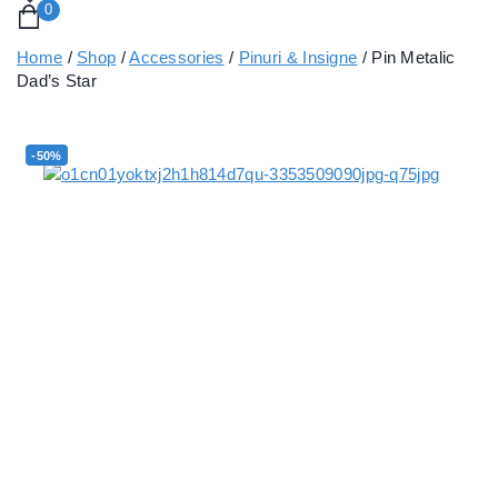
0
Home
/
Shop
/
Accessories
/
Pinuri & Insigne
/
Pin Metalic
Dad’s Star
-50%