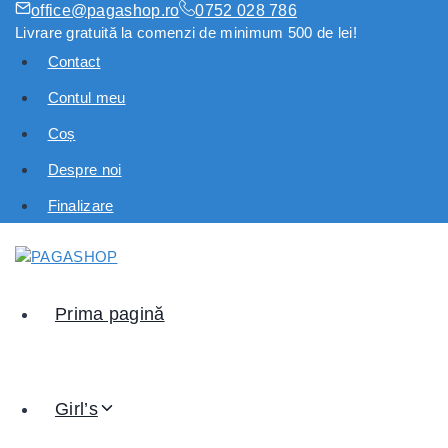
office@pagashop.ro
0752 028 786
Livrare gratuită la comenzi de minimum 500 de lei!
Contact
Contul meu
Coș
Despre noi
Finalizare
Prima pagină
Girl’s