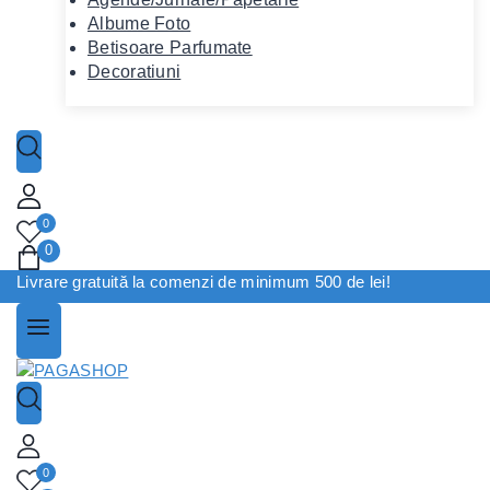
Albume Foto
Betisoare Parfumate
Decoratiuni
0
0
Livrare gratuită la comenzi de minimum 500 de lei!
0