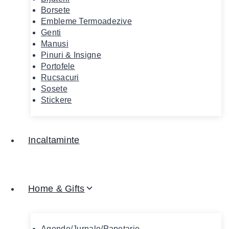
Borsete
Embleme Termoadezive
Genti
Manusi
Pinuri & Insigne
Portofele
Rucsacuri
Sosete
Stickere
Incaltaminte
Home & Gifts
Agende/Jurnale/Papetarie