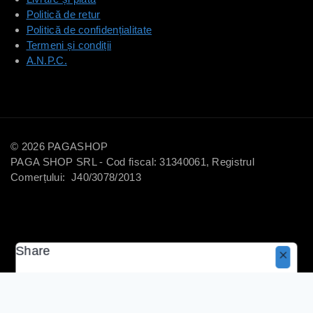
Politică de retur
Politică de confidențialitate
Termeni și condiții
A.N.P.C.
© 2026 PAGASHOP
PAGA SHOP SRL - Cod fiscal: 31340061, Registrul
Comerțului: J40/3078/2013
Share
Copy
40
lei
20
lei
Adaugă În Coș