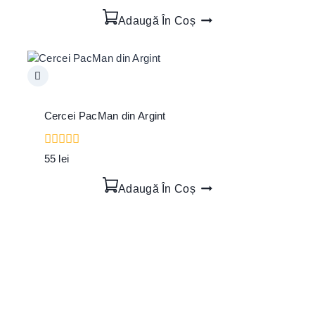
out
of
Adaugă În Coș
5
Cercei PacMan din Argint
0
55
lei
out
of
Adaugă În Coș
5