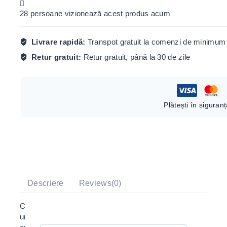
28
persoane vizionează acest produs acum
Livrare rapidă:
Transpot gratuit la comenzi de minimum 
Retur gratuit:
Retur gratuit, până la 30 de zile
Plătești în siguran
Descriere
Reviews(0)
Ce ai putea face când îți găsești pasiunea sub forma
unui pin? Îți spunem noi. Să împarți cu ceilalți din