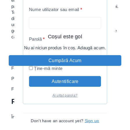
entuziasmul ce îl simți până în măduva oaselor și
până în adâncul sufletului! Pentru că toți avem pasiuni.
Nume utilizator sau email
*
Toți ardem după ceva. Mai multă culoare, mai multă
diversitate, mai multe conversații deschise pe baza
unui pin mic, dar voinic. Fie că îți porți pinurile pe
geacă, pe rucsasc, pe blugi sau pe pălărie, asigură-te
Coșul este gol
că sunt la vedere!
Parolă
*
Nu ai niciun produs în coș. Adaugă acum.
Detalii:
Cumpără Acum
Făcut din metal, cu fluturaș de prindere
Ține-mă minte
Print Vopsea XC200
Autentificare
Fluturas Cauciucat
Ai uitat parola?
Recenzii
Încă nu s-a înregistrat nicio recenzie.
Don't have an account yet?
Sign up