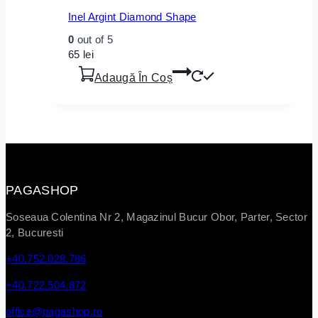
Inel Argint Diamond Shape
0
out of 5
65
lei
Adaugă În Coș
PAGASHOP
Soseaua Colentina Nr 2, Magazinul Bucur Obor, Parter, Sector
2, Bucuresti
+40.752.028.786
+40.722.504.872
office@pagashop.ro