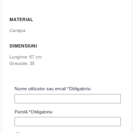
MATERIAL
Canepa
DIMENSIUNI
Lungime: 67 cm
Greutate: 35
Location
Bucuresti
Nume utilizator sau email
*
Obligatoriu
Recenzii
Parolă
*
Obligatoriu
Încă nu s-a înregistrat nicio recenzie.
Adaugă prima recenzie pentru “Lant De