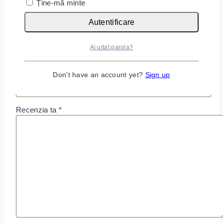
Ține-mă minte
Portofel Din Canepa Middle”
Autentificare
Adresa ta de email nu va fi publicată.
Câmpurile
obligatorii sunt marcate cu
*
Ai uitat parola?
Nota ta
*
Don't have an account yet?
Sign up
Titlu recenzie
Recenzia ta
*