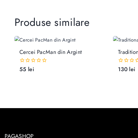
Produse similare
Adaugă În Coș
Cercei PacMan din Argint
Traditio
55
lei
130
lei
0
0
out
out
of
of
5
5
PAGASHOP