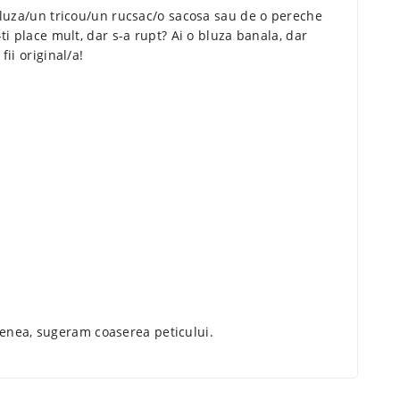
o bluza/un tricou/un rucsac/o sacosa sau de o pereche
-ti place mult, dar s-a rupt? Ai o bluza banala, dar
fii original/a!
.
menea, sugeram coaserea peticului.