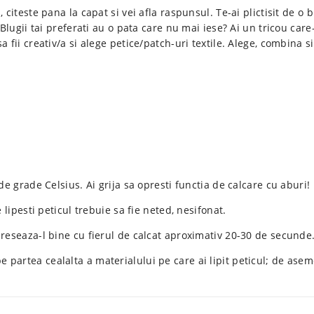
, citeste pana la capat si vei afla raspunsul. Te-ai plictisit de 
 Blugii tai preferati au o pata care nu mai iese? Ai un tricou care
fii creativ/a si alege petice/patch-uri textile. Alege, combina si 
de grade Celsius. Ai grija sa opresti functia de calcare cu aburi!
 lipesti peticul trebuie sa fie neted, nesifonat.
preseaza-l bine cu fierul de calcat aproximativ 20-30 de secunde
 partea cealalta a materialului pe care ai lipit peticul; de ase