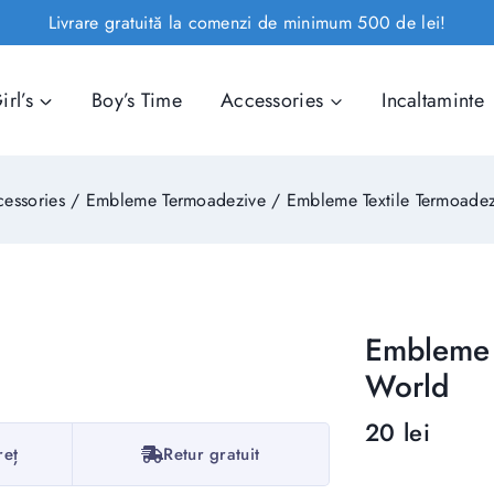
Livrare gratuită la comenzi de minimum 500 de lei!
irl’s
Boy’s Time
Accessories
Incaltaminte
essories
/
Embleme Termoadezive
/
Embleme Textile Termoade
Embleme 
World
20
lei
12 produse v
reț
Retur gratuit