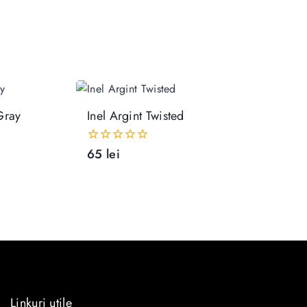
Adaugă În Coș
Gray
Inel Argint Twisted
65
lei
0
out
of
5
Linkuri utile