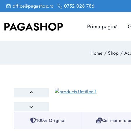
office@pagashop.ro
0752 028 786
Prima pagină
G
Home
/
Shop
/
Acc
100% Original
Cel mai mic p