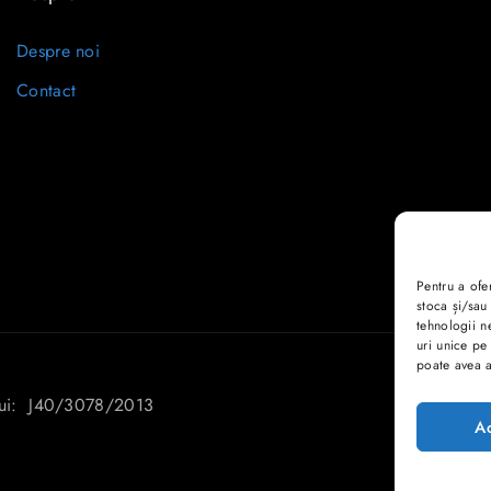
Despre noi
Contact
Pentru a ofe
stoca și/sau
tehnologii n
uri unice pe
poate avea a
lui: J40/3078/2013
A