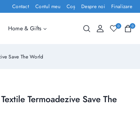
Contact
Contul meu
Coș
Despre noi
Finalizare
0
0
Home & Gifts
zive Save The World
Textile Termoadezive Save The
ândute în ultimele 7 ore