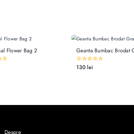
Adaugă În Coș
Adaugă În Coș
nal Flower Bag 2
Geanta Bumbac Brodat 
130
lei
0
out
of
5
Despre