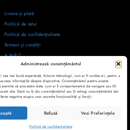
Livrare și plată
Politică de retur
Politică de confidențialitate
Termeni și condiții
A.N.P.C.
Administrează consimțământul
ri cea mai bună experiență, folosim tehnologii, cum ar fi cookie-uri, pentru a
 accesa informațiile despre dispozitive. Consimțământul pentru aceste
e permite să procesăm date, cum ar fi comportamentul de navigare sau ID-
 acest site. Dacă nu îți dai consimțământul sau îți retragi consimțământul dat
fecte negative asupra unor anumite funcționalități și funcții.
cceptă
Refuză
Vezi Preferințele
Politică de confidențialitate