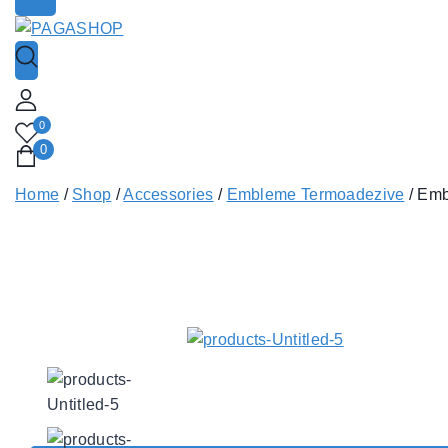
0
0
Home
/
Shop
/
Accessories
/
Embleme Termoadezive
/
Emb