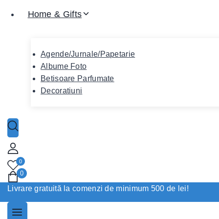
Home & Gifts
Agende/Jurnale/Papetarie
Albume Foto
Betisoare Parfumate
Decoratiuni
0
0
Livrare gratuită la comenzi de minimum 500 de lei!