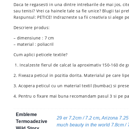
Daca te regasesti in una dintre intrebarile de mai jos, ci
sau tenisi? Vrei ca hainele tale sa fie unice? Blugii tai pr
Raspunsul: PETICE! Indrazneste sa fii creativ/a si alege pet
Descriere produs:
– dimensiune : 7 cm
– material : poliacril
Cum aplici peticele textile?
1. Incalzeste fierul de calcat la aproximativ 150-160 de gr
2. Fixeaza peticul in pozitia dorita. Materialul pe care lip
3. Acopera peticul cu un material textil (bumbac) si pres
4. Pentru o fixare mai buna recomandam pasul 3 si pe par
Embleme
29 er 7.2cm / 7.2 cm
,
Arizona 7.25
Termoadezive
much beauty in the world 7.8cm / 
Wild Story