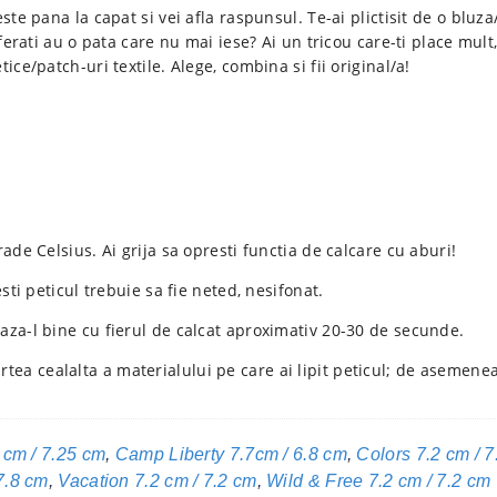
teste pana la capat si vei afla raspunsul. Te-ai plictisit de o bl
eferati au o pata care nu mai iese? Ai un tricou care-ti place mult
ice/patch-uri textile. Alege, combina si fii original/a!
ade Celsius. Ai grija sa opresti functia de calcare cu aburi!
esti peticul trebuie sa fie neted, nesifonat.
eaza-l bine cu fierul de calcat aproximativ 20-30 de secunde.
tea cealalta a materialului pe care ai lipit peticul; de asemene
 cm / 7.25 cm
,
Camp Liberty 7.7cm / 6.8 cm
,
Colors 7.2 cm / 7
7.8 cm
,
Vacation 7.2 cm / 7.2 cm
,
Wild & Free 7.2 cm / 7.2 cm