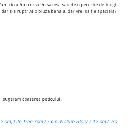
uza/un tricou/un rucsac/o sacosa sau de o pereche de blugi
, dar s-a rupt? Ai o bluza banala, dar vrei sa fie speciala?
a, sugeram coaserea peticului.
.2 cm
,
Life Tree 7cm / 7 cm
,
Nature Story 7.12 cm /
,
So