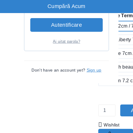
Cumpără Acum
Se vinde rapi
Ține-mă minte
Embleme Termo
Autentificare
29 er 7.2cm / 
Camp Liberty 
Ai uitat parola?
Life Tree 7cm 
So much beaut
Don't have an account yet?
Sign up
Vacation 7.2 c
Wishlist