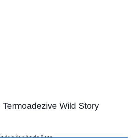
Termoadezive Wild Story
ndute în ultimele 9 ore