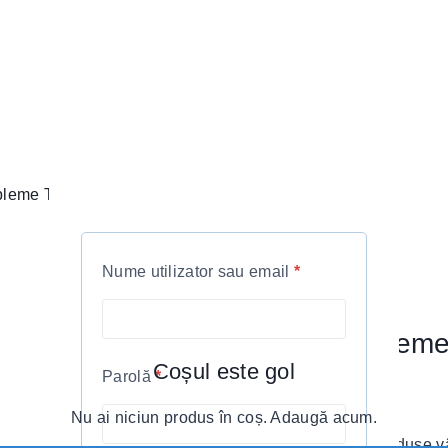
leme Termoadezive Wild Story
Nume utilizator sau email
*
Embleme 
Coșul este gol
Parolă
*
20
lei
Nu ai niciun produs în coș. Adaugă acum.
12 produse vâ