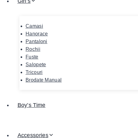
Girl’s
Camasi
Hanorace
Pantaloni
Rochii
Fuste
Salopete
Tricouri
Brodate Manual
Boy’s Time
Accessories