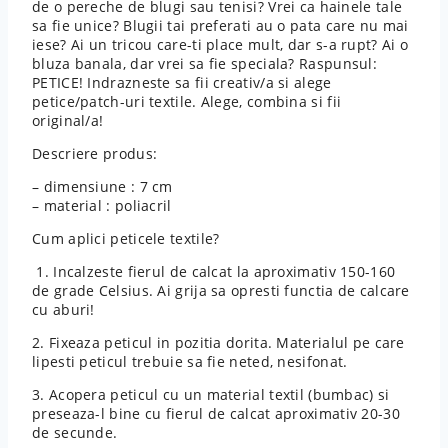
de o pereche de blugi sau tenisi? Vrei ca hainele tale
sa fie unice? Blugii tai preferati au o pata care nu mai
iese? Ai un tricou care-ti place mult, dar s-a rupt? Ai o
bluza banala, dar vrei sa fie speciala? Raspunsul:
PETICE! Indrazneste sa fii creativ/a si alege
petice/patch-uri textile. Alege, combina si fii
original/a!
Descriere produs:
– dimensiune : 7 cm
– material : poliacril
Cum aplici peticele textile?
1. Incalzeste fierul de calcat la aproximativ 150-160
de grade Celsius. Ai grija sa opresti functia de calcare
cu aburi!
2. Fixeaza peticul in pozitia dorita. Materialul pe care
lipesti peticul trebuie sa fie neted, nesifonat.
3. Acopera peticul cu un material textil (bumbac) si
preseaza-l bine cu fierul de calcat aproximativ 20-30
de secunde.