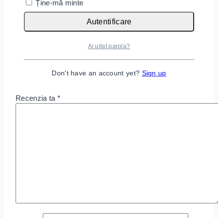
Ține-mă minte
Adresa ta de email nu va fi publicată.
Câmpurile
Autentificare
obligatorii sunt marcate cu
*
Ai uitat parola?
Nota ta
*
Titlu recenzie
Don't have an account yet?
Sign up
Recenzia ta
*