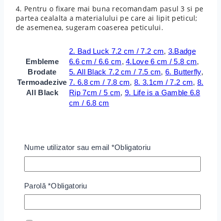
4. Pentru o fixare mai buna recomandam pasul 3 si pe
partea cealalta a materialului pe care ai lipit peticul;
de asemenea, sugeram coaserea peticului.
2. Bad Luck 7.2 cm / 7.2 cm
,
3.Badge
Embleme
6.6 cm / 6.6 cm
,
4.Love 6 cm / 5.8 cm
,
Brodate
5. All Black 7.2 cm / 7.5 cm
,
6. Butterfly
,
Termoadezive
7. 6.8 cm / 7.8 cm
,
8. 3.1cm / 7.2 cm
,
8.
All Black
Rip 7cm / 5 cm
,
9. Life is a Gamble 6.8
cm / 6.8 cm
Location
Bucuresti
Nume utilizator sau email
*
Obligatoriu
Recenzii
Încă nu s-a înregistrat nicio recenzie.
Parolă
*
Obligatoriu
Adaugă prima recenzie pentru “Embleme
Brodate Termoadezive All Black”