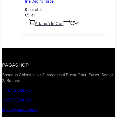
Inel Argint Turtle
0
out of 5
65
lei
Adaugă În Coș
PAGASHOP
Soseaua Colentina Nr 2, Magazinul Bucur Obor, Parter, Sector
2, Bucuresti
+40.752.028.786
+40.722.504.872
office@pagashop.ro