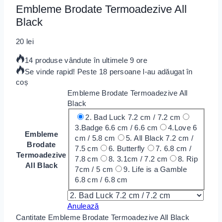
Embleme Brodate Termoadezive All
Black
20
lei
14 produse vândute în ultimele 9 ore
Se vinde rapid! Peste 18 persoane l-au adăugat în
coș
Embleme Brodate Termoadezive All
Black
2. Bad Luck 7.2 cm / 7.2 cm
3.Badge 6.6 cm / 6.6 cm
4.Love 6
Embleme
cm / 5.8 cm
5. All Black 7.2 cm /
Brodate
7.5 cm
6. Butterfly
7. 6.8 cm /
Termoadezive
7.8 cm
8. 3.1cm / 7.2 cm
8. Rip
All Black
7cm / 5 cm
9. Life is a Gamble
6.8 cm / 6.8 cm
Anulează
Cantitate Embleme Brodate Termoadezive All Black