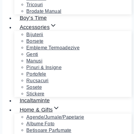
Tricouri
Brodate Manual
Boy’s Time
Accessories
Bijuterii
Borsete
Embleme Termoadezive
Genti
Manusi
Pinuri & Insigne
Portofele
Rucsacuri
Sosete
Stickere
Incaltaminte
Home & Gifts
Agende/Jurnale/Papetarie
Albume Foto
Betisoare Parfumate