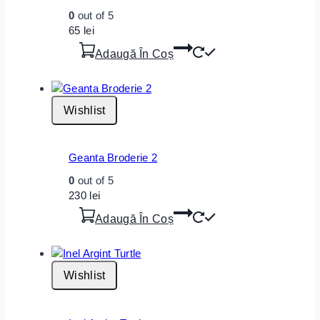
0
out of 5
65
lei
Adaugă În Coș
Wishlist
Geanta Broderie 2
0
out of 5
230
lei
Adaugă În Coș
Wishlist