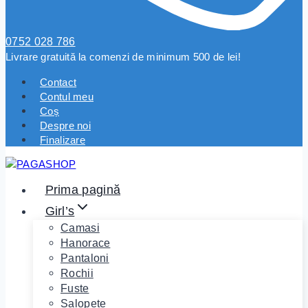
0752 028 786
Livrare gratuită la comenzi de minimum 500 de lei!
Contact
Contul meu
Coș
Despre noi
Finalizare
Prima pagină
Girl’s
Camasi
Hanorace
Pantaloni
Rochii
Fuste
Salopete