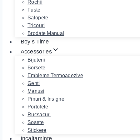
Rochii
Fuste
Salopete
Tricouri
Brodate Manual
Boy’s Time
Accessories
Bijuterii
Borsete
Embleme Termoadezive
Genti
Manusi
Pinuri & Insigne
Portofele
Rucsacuri
Sosete
Stickere
Incaltaminte