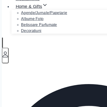
Home & Gifts
Agende/Jurnale/Papetarie
Albume Foto
Betisoare Parfumate
Decoratiuni