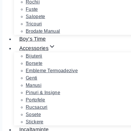
Rochii
Fuste
Salopete
Tricouri
Brodate Manual
Boy’s Time
Accessories
Bijuterii
Borsete
Embleme Termoadezive
Genti
Manusi
Pinuri & Insigne
Portofele
Rucsacuri
Sosete
Stickere
Incaltaminte