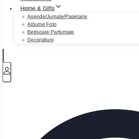
Home & Gifts
Agende/Jurnale/Papetarie
Albume Foto
Betisoare Parfumate
Decoratiuni