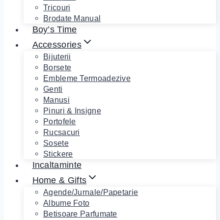
Tricouri
Brodate Manual
Boy’s Time
Accessories
Bijuterii
Borsete
Embleme Termoadezive
Genti
Manusi
Pinuri & Insigne
Portofele
Rucsacuri
Sosete
Stickere
Incaltaminte
Home & Gifts
Agende/Jurnale/Papetarie
Albume Foto
Betisoare Parfumate