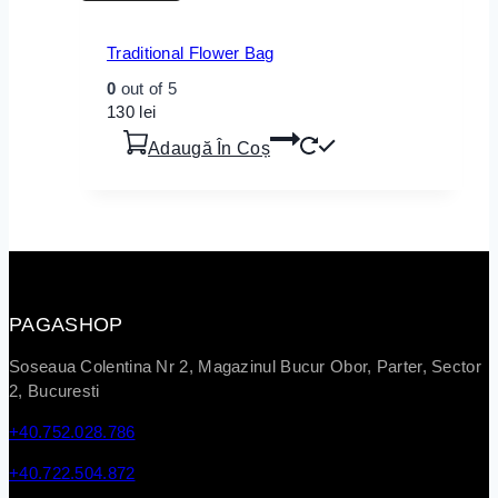
Traditional Flower Bag
0
out of 5
130
lei
Adaugă În Coș
PAGASHOP
Soseaua Colentina Nr 2, Magazinul Bucur Obor, Parter, Sector
2, Bucuresti
+40.752.028.786
+40.722.504.872