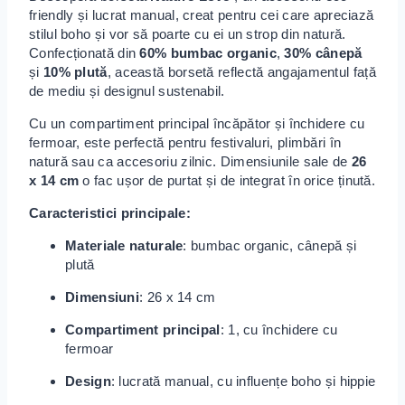
friendly și lucrat manual, creat pentru cei care apreciază
stilul boho și vor să poarte cu ei un strop din natură.
Confecționată din
60% bumbac organic
,
30% cânepă
și
10% plută
, această borsetă reflectă angajamentul față
de mediu și designul sustenabil.
Cu un compartiment principal încăpător și închidere cu
fermoar, este perfectă pentru festivaluri, plimbări în
natură sau ca accesoriu zilnic.
Dimensiunile sale de
26
x 14 cm
o fac ușor de purtat și de integrat în orice ținută.
Caracteristici principale:
Materiale naturale
: bumbac organic, cânepă și
plută
Dimensiuni
: 26 x 14 cm
Compartiment principal
: 1, cu închidere cu
fermoar
Design
: lucrată manual, cu influențe boho și hippie