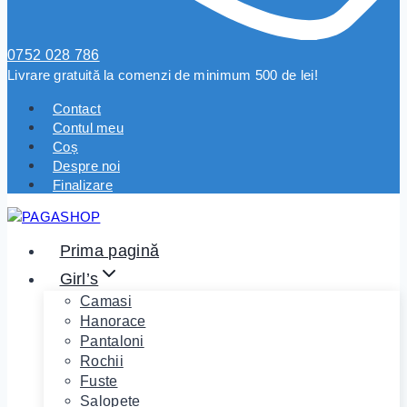
0752 028 786
Livrare gratuită la comenzi de minimum 500 de lei!
Contact
Contul meu
Coș
Despre noi
Finalizare
Prima pagină
Girl’s
Camasi
Hanorace
Pantaloni
Rochii
Fuste
Salopete