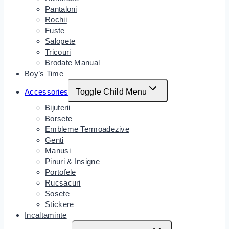
Pantaloni
Rochii
Fuste
Salopete
Tricouri
Brodate Manual
Boy’s Time
Accessories
Toggle Child Menu
Bijuterii
Borsete
Embleme Termoadezive
Genti
Manusi
Pinuri & Insigne
Portofele
Rucsacuri
Sosete
Stickere
Incaltaminte