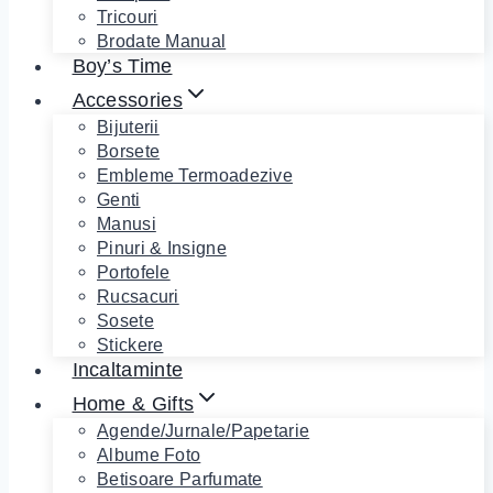
Tricouri
Brodate Manual
Boy’s Time
Accessories
Bijuterii
Borsete
Embleme Termoadezive
Genti
Manusi
Pinuri & Insigne
Portofele
Rucsacuri
Sosete
Stickere
Incaltaminte
Home & Gifts
Agende/Jurnale/Papetarie
Albume Foto
Betisoare Parfumate