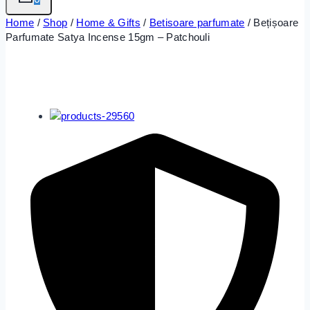
Home
/
Shop
/
Home & Gifts
/
Betisoare parfumate
/
Bețișoare
Parfumate Satya Incense 15gm – Patchouli