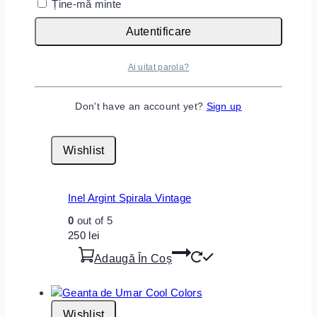
Ține-mă minte
Autentificare
Inel Argint Reef Knot
0
out of 5
Ai uitat parola?
65
lei
Adaugă În Coș
Don't have an account yet?
Sign up
Wishlist
Inel Argint Spirala Vintage
0
out of 5
250
lei
Adaugă În Coș
Wishlist