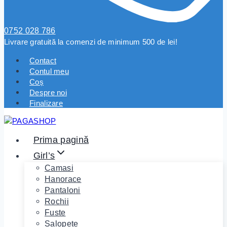
0752 028 786
Livrare gratuită la comenzi de minimum 500 de lei!
Contact
Contul meu
Coș
Despre noi
Finalizare
Prima pagină
Girl’s
Camasi
Hanorace
Pantaloni
Rochii
Fuste
Salopete