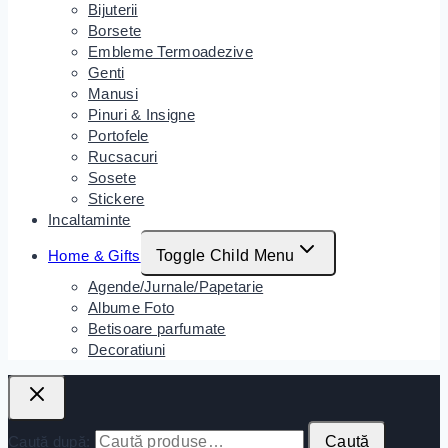
Bijuterii
Borsete
Embleme Termoadezive
Genti
Manusi
Pinuri & Insigne
Portofele
Rucsacuri
Sosete
Stickere
Incaltaminte
Home & Gifts
Toggle Child Menu
Agende/Jurnale/Papetarie
Albume Foto
Betisoare parfumate
Decoratiuni
Caută după:
Caută