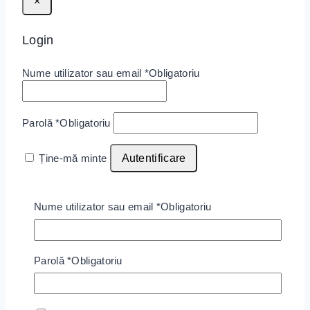
×
Login
Nume utilizator sau email
*
Obligatoriu
Parolă
*
Obligatoriu
Ține-mă minte
Autentificare
Ai uitat parola?
Nume utilizator sau email
*
Obligatoriu
Nu ai cont?
Înregistrează-te
Produse similare
Parolă
*
Obligatoriu
Wishlist