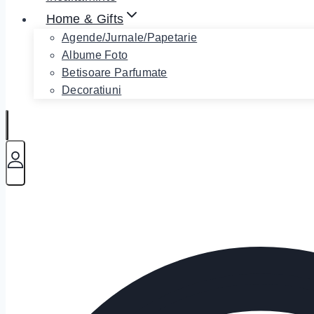
Home & Gifts
Agende/Jurnale/Papetarie
Albume Foto
Betisoare Parfumate
Decoratiuni