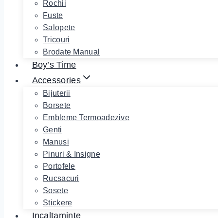
Rochii
Fuste
Salopete
Tricouri
Brodate Manual
Boy’s Time
Accessories
Bijuterii
Borsete
Embleme Termoadezive
Genti
Manusi
Pinuri & Insigne
Portofele
Rucsacuri
Sosete
Stickere
Incaltaminte