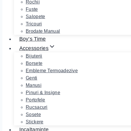
Rochii
Fuste
Salopete
Tricouri
Brodate Manual
Boy’s Time
Accessories
Bijuterii
Borsete
Embleme Termoadezive
Genti
Manusi
Pinuri & Insigne
Portofele
Rucsacuri
Sosete
Stickere
Incaltaminte