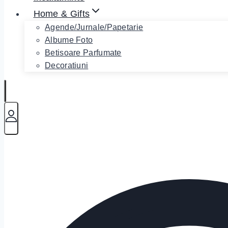
Home & Gifts
Agende/Jurnale/Papetarie
Albume Foto
Betisoare Parfumate
Decoratiuni