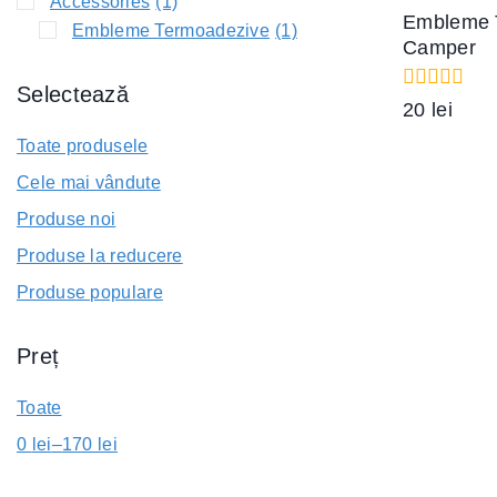
Accessories
(1)
Embleme 
Embleme Termoadezive
(1)
Camper
Selectează
0
20
lei
out
of
Toate produsele
5
Cele mai vândute
Produse noi
Produse la reducere
Produse populare
Preț
Toate
0
lei
–
170
lei