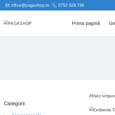
office@pagashop.ro
0752 028 786
Prima pagină
Gir
Afișez singuru
Sel
Categorii