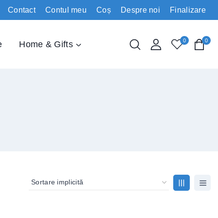
Contact
Contul meu
Coș
Despre noi
Finalizare
0
0
e
Home & Gifts