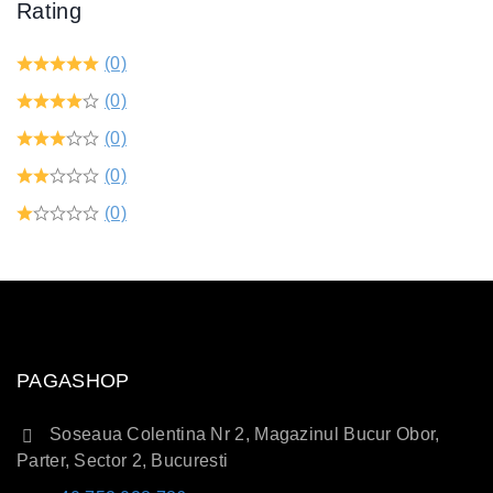
Rating
(0)
(0)
(0)
(0)
(0)
PAGASHOP
Soseaua Colentina Nr 2, Magazinul Bucur Obor,
Parter, Sector 2, Bucuresti