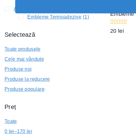
Accessories
(1)
Embleme 
Embleme Termoadezive
(1)
0
20
lei
Selectează
out
of
5
Toate produsele
Cele mai vândute
Produse noi
Produse la reducere
Produse populare
Preț
Toate
0
lei
–
170
lei