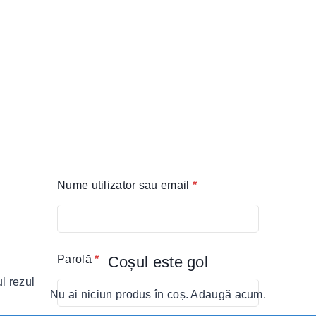
Nume utilizator sau email
*
Parolă
*
Coșul este gol
l rezultat
Selectează Opțiu
Nu ai niciun produs în coș. Adaugă acum.