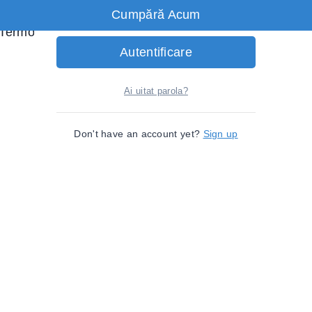
Cumpără Acum
Ține-mă minte
Termoadezive Cool Camper
Autentificare
Ai uitat parola?
Don't have an account yet?
Sign up