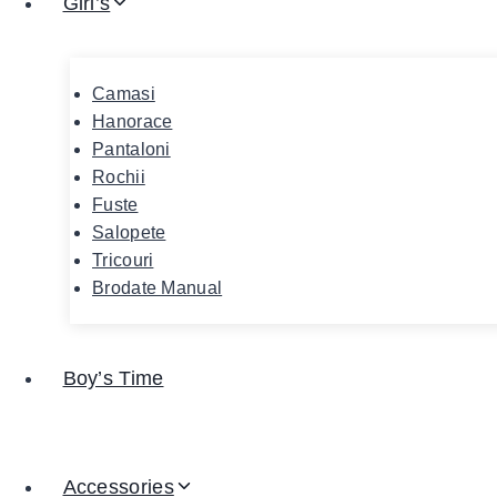
Girl’s
Camasi
Hanorace
Pantaloni
Rochii
Fuste
Salopete
Tricouri
Brodate Manual
Boy’s Time
Accessories