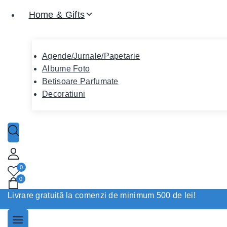
Home & Gifts
Agende/Jurnale/Papetarie
Albume Foto
Betisoare Parfumate
Decoratiuni
0
0
Livrare gratuită la comenzi de minimum 500 de lei!