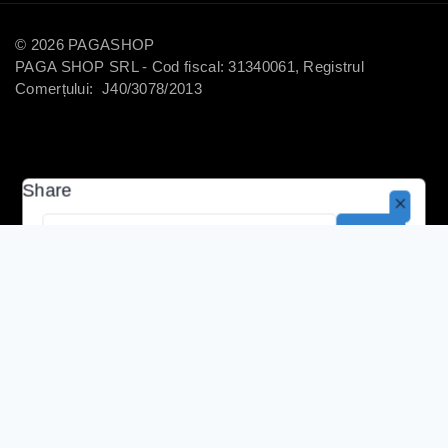
© 2026 PAGASHOP
PAGA SHOP SRL - Cod fiscal: 31340061, Registrul
Comerțului: J40/3078/2013
Share
Copy
Coș
Prima pagină