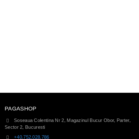
PAGASHOP
Soseaua Colentina Nr 2, Magazinul Bucur Obor, Parter,
Sector 2, Bucuresti
+40.752.028.786