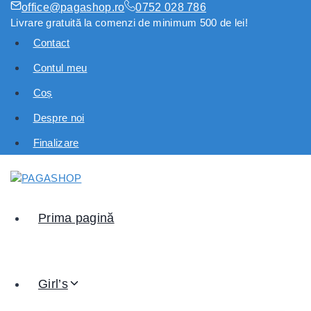
office@pagashop.ro
0752 028 786
Livrare gratuită la comenzi de minimum 500 de lei!
Contact
Contul meu
Coș
Despre noi
Finalizare
Prima pagină
Girl’s