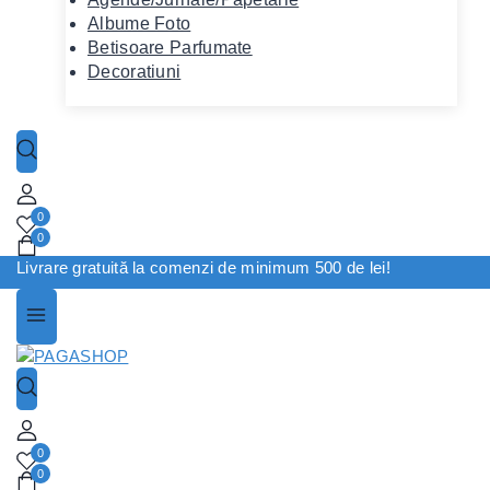
Albume Foto
Betisoare Parfumate
Decoratiuni
0
0
Livrare gratuită la comenzi de minimum 500 de lei!
0
0