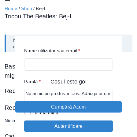
Home
/
Shop
/
Bej-L
Tricou The Beatles:
Bej-L
Nu a fost găsit niciun produs care să se potrivească
cu selecția ta.
Nume utilizator sau email
*
Based on what you were looking for, you
might like:
Coșul este gol
Parolă
*
Recent Posts
Nu ai niciun produs în coș. Adaugă acum.
Cumpără Acum
Recent Comments
Ține-mă minte
Niciun comentariu de arătat.
Autentificare
Categories