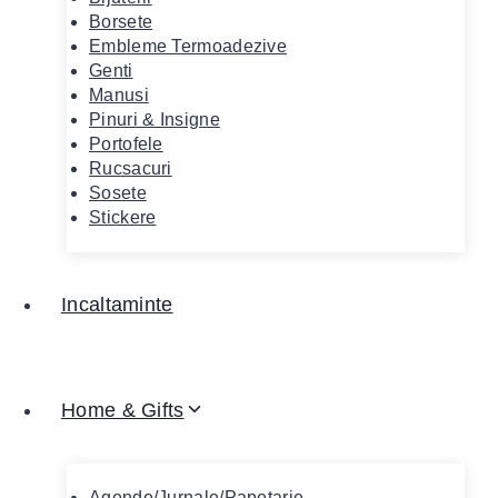
Borsete
Embleme Termoadezive
Genti
Manusi
Pinuri & Insigne
Portofele
Rucsacuri
Sosete
Stickere
Incaltaminte
Home & Gifts
Agende/Jurnale/Papetarie