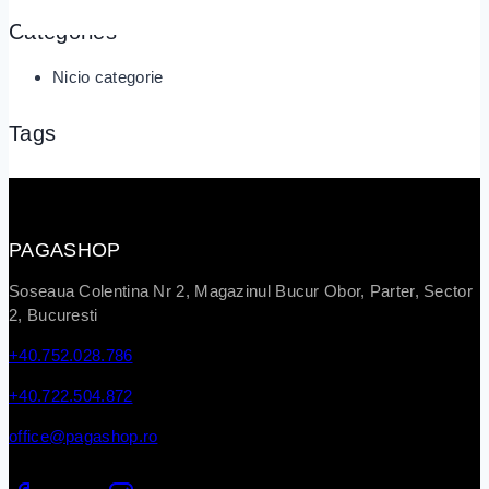
Categories
Nicio categorie
Tags
PAGASHOP
Soseaua Colentina Nr 2, Magazinul Bucur Obor, Parter, Sector
2, Bucuresti
+40.752.028.786
+40.722.504.872
office@pagashop.ro