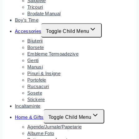
Salopete
Tricouri
Brodate Manual
Boy’s Time
Accessories
Toggle Child Menu
Bijuterii
Borsete
Embleme Termoadezive
Genti
Manusi
Pinuri & Insigne
Portofele
Rucsacuri
Sosete
Stickere
Incaltaminte
Home & Gifts
Toggle Child Menu
Agende/Jurnale/Papetarie
Albume Foto