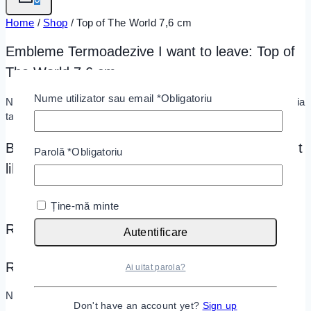
Home
/
Shop
/
Top of The World 7,6 cm
Embleme Termoadezive I want to leave:
Top of
The World 7,6 cm
Nume utilizator sau email
*
Obligatoriu
Nu a fost găsit niciun produs care să se potrivească cu selecția
ta.
Based on what you were looking for, you might
Parolă
*
Obligatoriu
like:
Ține-mă minte
Recent Posts
Autentificare
Recent Comments
Ai uitat parola?
Niciun comentariu de arătat.
Don't have an account yet?
Sign up