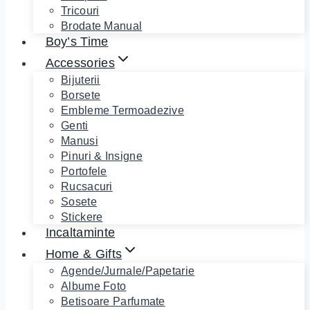
Tricouri
Brodate Manual
Boy’s Time
Accessories
Bijuterii
Borsete
Embleme Termoadezive
Genti
Manusi
Pinuri & Insigne
Portofele
Rucsacuri
Sosete
Stickere
Incaltaminte
Home & Gifts
Agende/Jurnale/Papetarie
Albume Foto
Betisoare Parfumate