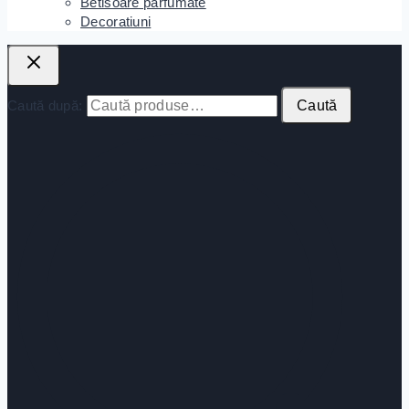
Betisoare parfumate
Decoratiuni
Caută după:
Caută