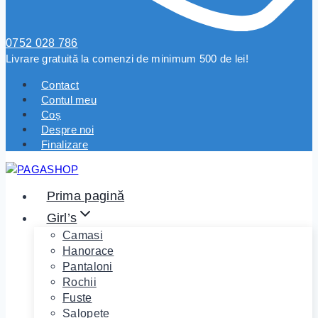
0752 028 786
Livrare gratuită la comenzi de minimum 500 de lei!
Contact
Contul meu
Coș
Despre noi
Finalizare
Prima pagină
Girl’s
Camasi
Hanorace
Pantaloni
Rochii
Fuste
Salopete