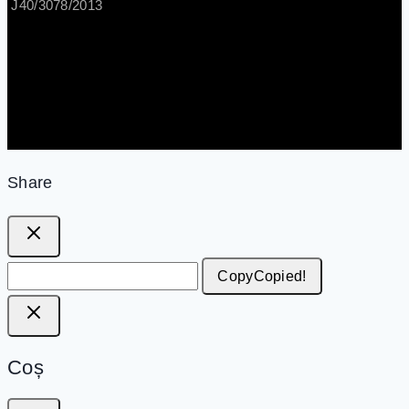
J40/3078/2013
Share
Copy
Copied!
Coș