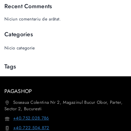
Recent Comments
Niciun comentariu de arătat.
Categories
Nicio categorie
Tags
PAGASHOP
Soseaua Colentina Nr 2, Magazinul Bucur Obor, Parter,
Sector 2, Bucuresti
+40.752.028.786
+40.722.504.872