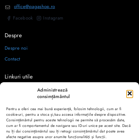
office@pagashop.ro
Facebook
Instagram
Despre
Despre noi
Contact
Linkuri utile
Livrare și plată
Administrează
consimțământul
Politică de retur
Pentru a oferi cea mai bună experiență, folosim tehnologii, cum ar fi
Politică de confidențialitate
cookie-uri, pentru a stoca și/sau accesa informațiile despre dispozitive.
Consimțământul pentru aceste tehnologii ne permite să procesăm date,
Termeni și condiții
cum ar fi comportamentul de navigare sau ID-uri unice pe acest site. Dacă
nu îți dai consimțământul sau îți retragi consimțământul dat poate avea
A.N.P.C.
afecte negative asupra unor anumite funcționalități și funcții.