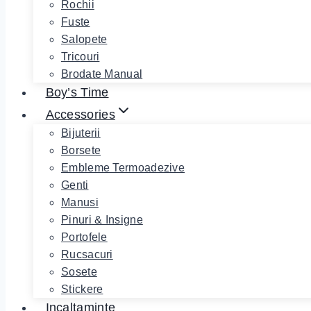
Rochii
Fuste
Salopete
Tricouri
Brodate Manual
Boy’s Time
Accessories
Bijuterii
Borsete
Embleme Termoadezive
Genti
Manusi
Pinuri & Insigne
Portofele
Rucsacuri
Sosete
Stickere
Incaltaminte