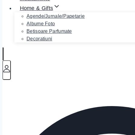
Home & Gifts
Agende/Jurnale/Papetarie
Albume Foto
Betisoare Parfumate
Decoratiuni