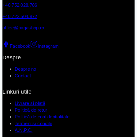
+40.752.028.786
+40.722.504.872
office@pagashop.ro
Facebook
Instagram
Despre
Despre noi
Contact
Linkuri utile
Livrare și plată
Politică de retur
Politică de confidențialitate
Termeni și condiții
A.N.P.C.