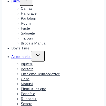
Girl’s
Child
Camasi
Menu
Hanorace
Pantaloni
Rochii
Fuste
Salopete
Tricouri
Brodate Manual
Boy’s Time
Toggle
Accessories
Child
Bijuterii
Menu
Borsete
Embleme Termoadezive
Genti
Manusi
Pinuri & Insigne
Portofele
Rucsacuri
Sosete