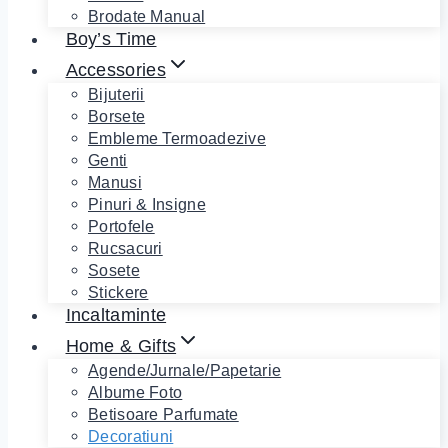
Brodate Manual
Boy’s Time
Accessories
Bijuterii
Borsete
Embleme Termoadezive
Genti
Manusi
Pinuri & Insigne
Portofele
Rucsacuri
Sosete
Stickere
Incaltaminte
Home & Gifts
Agende/Jurnale/Papetarie
Albume Foto
Betisoare Parfumate
Decoratiuni