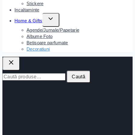
Stickere
Incaltaminte
Toggle
Home & Gifts
Child
Agende/Jurnale/Papetarie
Menu
Albume Foto
Betisoare parfumate
Decoratiuni
Caută
Caută
după: