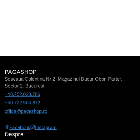
PAGASHOP
Soseaua Colentina Nr 2, Magazinul Bucur Obor, Parter,
Sector 2, Bucuresti
+40.752.028.786
+40.722.504.872
office@pagashop.ro
Facebook
Instagram
Despre