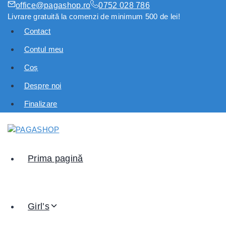
office@pagashop.ro
0752 028 786
Livrare gratuită la comenzi de minimum 500 de lei!
Contact
Contul meu
Coș
Despre noi
Finalizare
Prima pagină
Girl’s