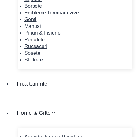
Borsete
Embleme Termoadezive
Genti
Manusi
Pinuri & Insigne
Portofele
Rucsacuri
Sosete
Stickere
Incaltaminte
Home & Gifts
Agende/Jurnale/Papetarie