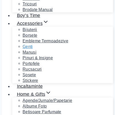
Tricouri
Brodate Manual
Boy’s Time
Accessories
Bijuterii
Borsete
Embleme Termoadezive
Genti
Manusi
Pinuri & Insigne
Portofele
Rucsacuri
Sosete
Stickere
Incaltaminte
Home & Gifts
Agende/Jurnale/Papetarie
Albume Foto
Betisoare Parfumate