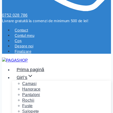
0752 028 786
Livrare gratuită la comenzi de minimum 500 de lei!
Contact
Contul meu
Coș
Despre noi
Finalizare
Prima pagină
Girl’s
Camasi
Hanorace
Pantaloni
Rochii
Fuste
Salopete