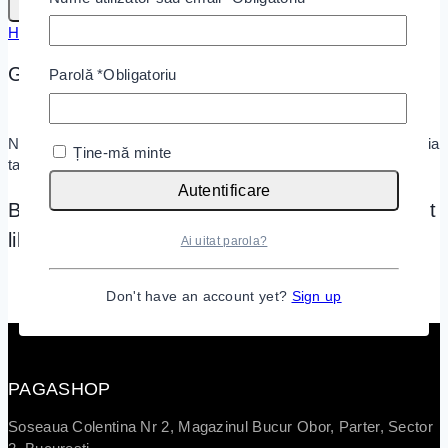
Home
/
Shop
/
Accessories
/
Genti
Genti
Parolă
*
Obligatoriu
Nu a fost găsit niciun produs care să se potrivească cu selecția
Ține-mă minte
ta.
Autentificare
Based on what you were looking for, you might
like:
Ai uitat parola?
Don't have an account yet?
Sign up
PAGASHOP
Soseaua Colentina Nr 2, Magazinul Bucur Obor, Parter, Sector