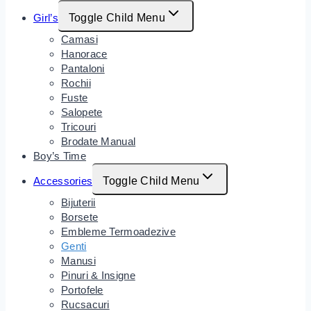
Girl’s
Toggle Child Menu
Camasi
Hanorace
Pantaloni
Rochii
Fuste
Salopete
Tricouri
Brodate Manual
Boy’s Time
Accessories
Toggle Child Menu
Bijuterii
Borsete
Embleme Termoadezive
Genti
Manusi
Pinuri & Insigne
Portofele
Rucsacuri