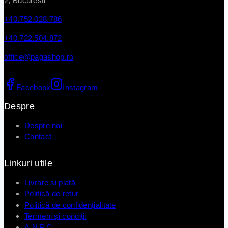
2, Bucuresti
+40.752.028.786
+40.722.504.872
office@pagashop.ro
Facebook
Instagram
Despre
Despre noi
Contact
Linkuri utile
Livrare și plată
Politică de retur
Politică de confidențialitate
Termeni și condiții
A.N.P.C.